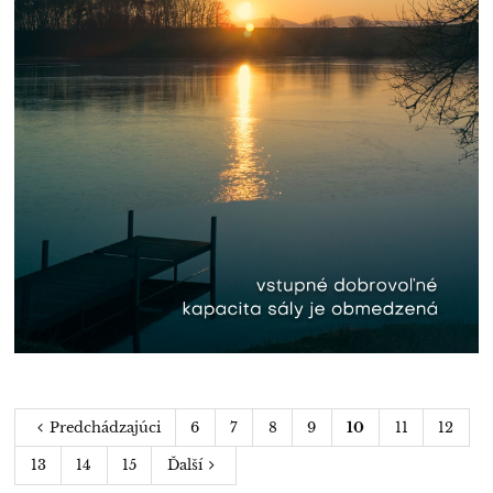
Predchádzajúci
6
7
8
9
10
11
12
13
14
15
Ďalší