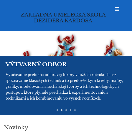
ZÁKLADNÁ UMELECKÁ ŠKOLA
DEZIDERA KARDOŠA
Prihlásenie
VÝTVARNÝ ODBOR
Vyučovanie prebieha od hravej formy v nižších ročníkoch cez
spoznávanie klasických techník a to predovšetkým kresby, maľby,
grafiky, modelovania a sochárskej tvorby a ich technologických
postupov, ktoré plynule prechádza k experimentovaniu s
technikami a ich kombinovaniu vo vyšších ročníkoch.
Novinky