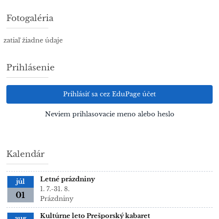
Fotogaléria
zatiaľ žiadne údaje
Prihlásenie
Prihlásiť sa cez EduPage účet
Neviem prihlasovacie meno alebo heslo
Kalendár
Letné prázdniny
júl
1. 7.-31. 8.
01
Prázdniny
Kultúrne leto Prešporský kabaret
aug