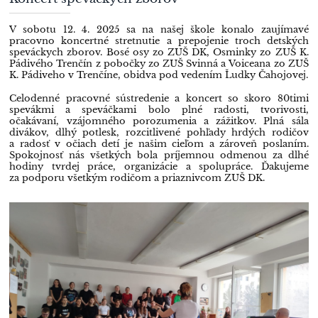
autorskej
inscenácie):
V sobotu 12. 4. 2025 sa na našej škole konalo zaujímavé
pracovno koncertné stretnutie a prepojenie troch detských
speváckych zborov. Bosé osy zo ZUŠ DK, Osminky zo ZUŠ K.
Pádivého Trenčín z pobočky zo ZUŠ Svinná a Voiceana zo ZUŠ
K. Pádiveho v Trenčíne, obidva pod vedením Ľudky Čahojovej.
Celodenné pracovné sústredenie a koncert so skoro 80timi
spevákmi a speváčkami bolo plné radosti, tvorivosti,
očakávaní, vzájomného porozumenia a zážitkov. Plná sála
divákov, dlhý potlesk, rozcitlivené pohľady hrdých rodičov
a radosť v očiach detí je našim cieľom a zároveň poslaním.
Spokojnosť nás všetkých bola príjemnou odmenou za dlhé
hodiny tvrdej práce, organizácie a spolupráce. Ďakujeme
za podporu všetkým rodičom a priaznivcom ZUŠ DK.