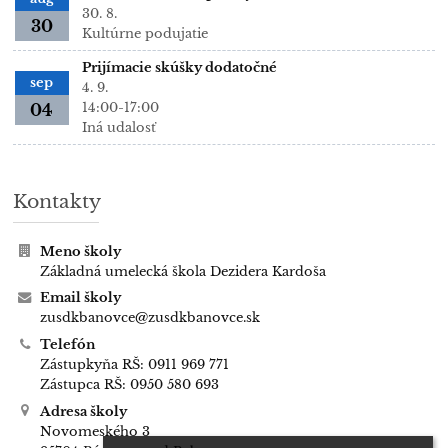
30. 8.
30
Kultúrne podujatie
Prijímacie skúšky dodatočné
sep
4. 9.
14:00-17:00
04
Iná udalosť
Kontakty
Meno školy
Základná umelecká škola Dezidera Kardoša
Email školy
zusdkbanovce@zusdkbanovce.sk
Telefón
Zástupkyňa RŠ: 0911 969 771
Zástupca RŠ: 0950 580 693
Adresa školy
Novomeského 3