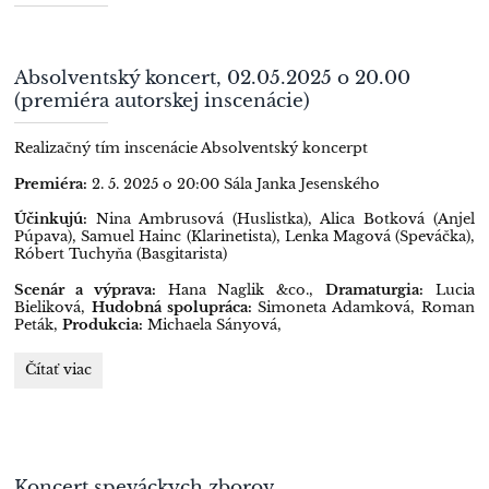
Absolventský koncert, 02.05.2025 o 20.00
(premiéra autorskej inscenácie)
Realizačný tím inscenácie
Absolventský koncerpt
Premiéra:
2. 5. 2025 o 20:00
Sála Janka Jesenského
Účinkujú:
Nina Ambrusová (Huslistka),
Alica Botková (Anjel
Púpava),
Samuel Hainc (Klarinetista),
Lenka Magová (Speváčka),
Róbert Tuchyňa (Basgitarista)
Scenár a výprava:
Hana Naglik &co.,
Dramaturgia:
Lucia
Bieliková,
Hudobná spolupráca:
Simoneta Adamková, Roman
Peták,
Produkcia:
Michaela Sányová,
Absolventský
Čítať viac
koncert,
02.05.2025
o
20.00
(premiéra
Koncert speváckych zborov