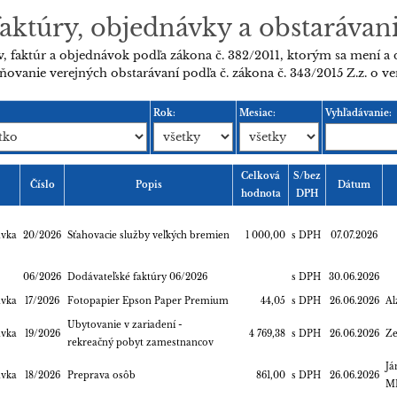
aktúry, objednávky a obstarávan
, faktúr a objednávok podľa zákona č. 382/2011, ktorým sa mení a 
ňovanie verejných obstarávaní podľa č. zákona č. 343/2015 Z.z. o v
Rok:
Mesiac:
Vyhľadávanie:
Celková
S/bez
Číslo
Popis
Dátum
hodnota
DPH
ávka
20/2026
Sťahovacie služby veľkých bremien
1 000,00
s DPH
07.07.2026
06/2026
Dodávateľské faktúry 06/2026
s DPH
30.06.2026
ávka
17/2026
Fotopapier Epson Paper Premium
44,05
s DPH
26.06.2026
Al
Ubytovanie v zariadení -
ávka
19/2026
4 769,38
s DPH
26.06.2026
Ze
rekreačný pobyt zamestnancov
Já
ávka
18/2026
Preprava osôb
861,00
s DPH
26.06.2026
M