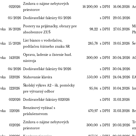
Zmluva o nájme nebytových
022026
16 200,00
s DPH
16.06.2026
An
priestorov
05/2026
Dodávateľské faktúry 05/2026
s DPH
29.05.2026
Postery na prijímačky, obrazy pre
Mi
ávka
16/2026
98,22
s DPH
27.05.2026
absolventov ZUŠ
Ph
List bianco s vodotlačou,
ávka
15/2026
285,78
s DPH
19.05.2026
Še
podtlačou štátneho znaku SR
Oprava, ladenie a čistenie hud.
ávka
142026
300,00
s DPH
30.04.2026
AC
nástroja
04/2026
Dodávateľské faktúry 04/2026
s DPH
30.04.2026
ávka
132026
Sťahovanie klavíra
550,00
s DPH
24.04.2026
EA
Školský výkres A2 - šk. pomôcky
ávka
122026
95,04
s DPH
10.04.2026
In
pre výtvarný odbor
032026
Dodávateľské faktúry 032026
s DPH
31.03.2026
Benzínový vyžínač s
ávka
112026
470,97
s DPH
31.03.2026
Br
príslušenstvom
Zmluva o nájme nebytových
Tr
012026
300,00
s DPH
20.03.2026
priestorov
st