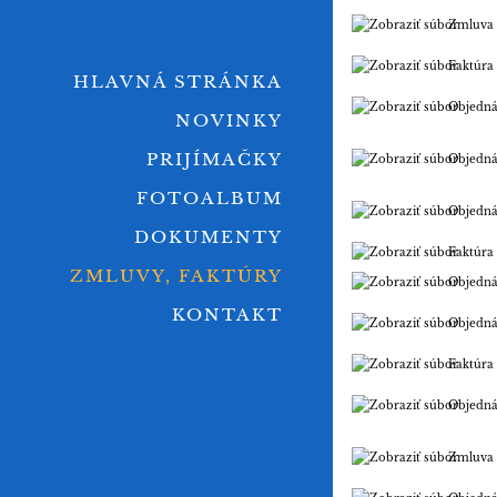
Zmluva
Faktúra
HLAVNÁ STRÁNKA
Objedn
NOVINKY
PRIJÍMAČKY
Objedn
FOTOALBUM
Objedn
DOKUMENTY
Faktúra
ZMLUVY, FAKTÚRY
Objedn
KONTAKT
Objedn
Faktúra
Objedn
Zmluva