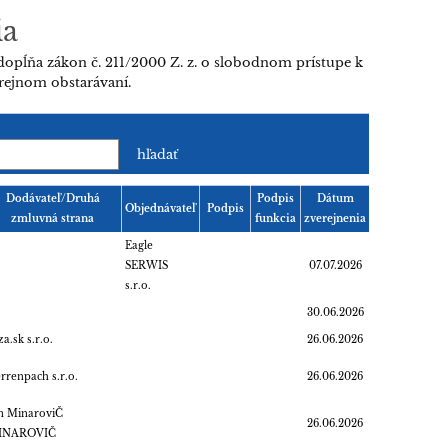
ia
dopĺňa zákon č. 211/2000 Z. z. o slobodnom prístupe k
erejnom obstarávaní.
Dodávateľ/Druhá
Podpis
Dátum
Objednávateľ
Podpis
zmluvná strana
funkcia
zverejnenia
Eagle
SERWIS
07.07.2026
s.r.o.
30.06.2026
za.sk s.r.o.
26.06.2026
rrenpach s.r.o.
26.06.2026
n MinaroviČ
26.06.2026
INAROVIČ