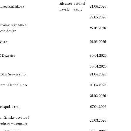
Silvester
riaditeľ
drea Znášiková
24.06.2026
Lavrík
školy
29.05.2026
roslav Igaz MIRA
27.05.2026
oto design
vt a.s.
19.05.2026
 Dežerice
30.04.2026
30.04.2026
GLE Serwis s.r.o.
24.04.2026
teret-Handel s.r.o.
10.04.2026
31.03.2026
el spol. s r.o.
07.04.2026
enčianske osvetové
25.03.2026
redisko v Trenčíne