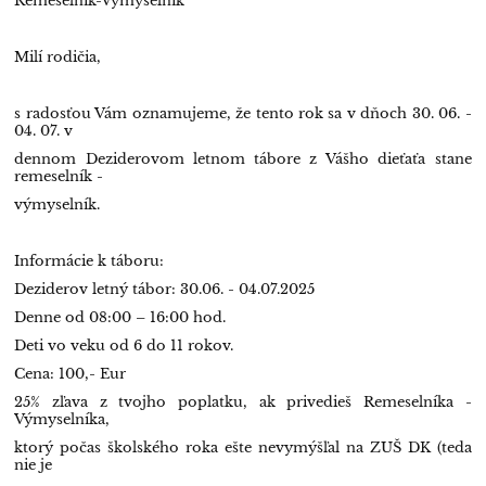
Remeselník-Výmyselník
Milí rodičia,
s radosťou Vám oznamujeme, že tento rok sa v dňoch 30. 06. -
04. 07. v
dennom Deziderovom letnom tábore z Vášho dieťaťa stane
remeselník -
výmyselník.
Informácie k táboru:
Deziderov letný tábor: 30.06. - 04.07.2025
Denne od 08:00 – 16:00 hod.
Deti vo veku od 6 do 11 rokov.
Cena: 100,- Eur
25% zľava z tvojho poplatku, ak privedieš Remeselníka -
Výmyselníka,
ktorý počas školského roka ešte nevymýšľal na ZUŠ DK (teda
nie je