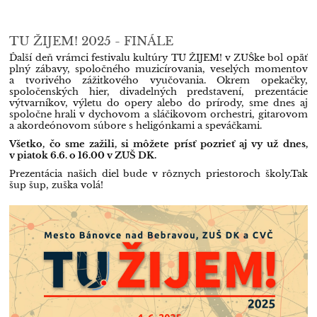
TU ŽIJEM! 2025 - FINÁLE
Ďalší deň vrámci festivalu kultúry TU ŽIJEM! v ZUŠke bol opäť
plný zábavy, spoločného muzicírovania, veselých momentov
a tvorivého zážitkového vyučovania. Okrem opekačky,
spoločenských hier, divadelných predstavení, prezentácie
výtvarníkov, výletu do opery alebo do prírody, sme dnes aj
spoločne
hrali v dychovom a sláčikovom orchestri, gitarovom
a akordeónovom súbore s heligónkami a speváčkami.
Všetko, čo sme zažili, si môžete prísť pozrieť aj vy už dnes,
v piatok 6.6. o 16.00 v ZUŠ DK.
Prezentácia našich diel bude v rôznych priestoroch školy.Tak
šup šup, zuška volá!