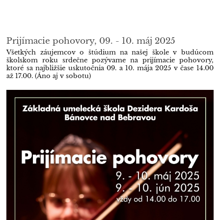
Prijímacie pohovory, 09. - 10. máj 2025
Všetkých záujemcov o štúdium na našej škole v budúcom
školskom roku srdečne pozývame na prijímacie pohovory,
ktoré sa najbližšie uskutočnia 09. a 10. mája 2025 v čase
14.00
až 17.00. (Áno aj v sobotu)