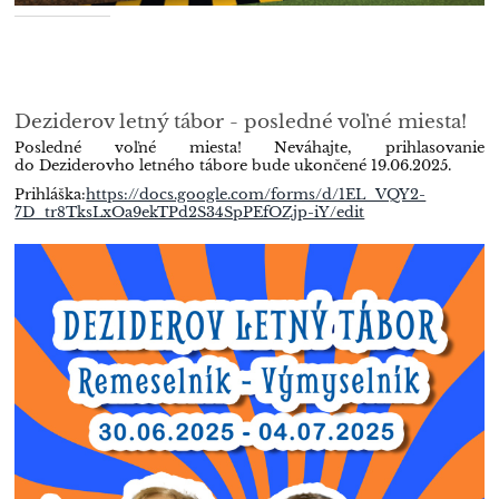
Deziderov letný tábor - posledné voľné miesta!
Posledné voľné miesta!
Neváhajte, prihlasovanie
do Deziderovho letného tábore bude ukončené 19.06.2025.
Prihláška:
https://docs.google.com/forms/d/1EL_VQY2-
7D_tr8TksLxOa9ekTPd2S34SpPEfOZjp-iY/edit