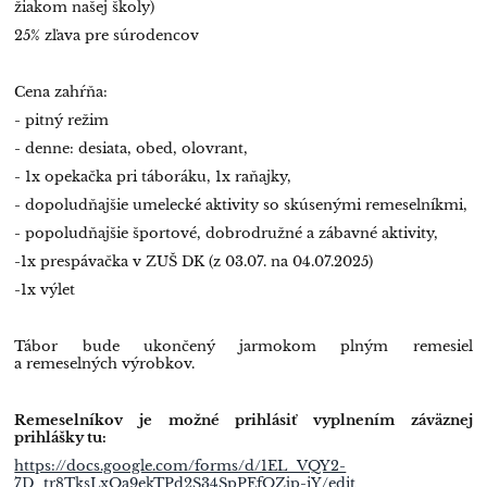
žiakom našej školy)
25% zľava pre súrodencov
Cena zahŕňa:
- pitný režim
- denne: desiata, obed, olovrant,
- 1x opekačka pri táboráku, 1x raňajky,
- dopoludňajšie umelecké aktivity so skúsenými remeselníkmi,
- popoludňajšie športové, dobrodružné a zábavné aktivity,
-1x prespávačka v ZUŠ DK (z 03.07. na 04.07.2025)
-1x výlet
Tábor bude ukončený jarmokom plným remesiel
a remeselných výrobkov.
Remeselníkov je možné prihlásiť vyplnením záväznej
prihlášky tu:
https://docs.google.com/forms/d/1EL_VQY2-
7D_tr8TksLxOa9ekTPd2S34SpPEfOZjp-iY/edit