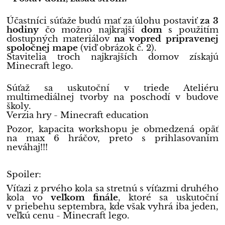
Účastníci súťaže budú mať za úlohu postaviť
za 3
hodiny
čo možno najkrajší
dom
s použitím
dostupných materiálov
na vopred pripravenej
spoločnej mape
(viď obrázok č. 2).
Stavitelia troch najkrajších domov získajú
Minecraft lego.
Súťaž sa uskutoční v triede Ateliéru
multimediálnej tvorby na poschodí v budove
školy.
Verzia hry - Minecraft education
Pozor, kapacita workshopu je obmedzená opäť
na max 6 hráčov, preto s prihlasovaním
neváhaj!!!
Spoiler:
Víťazi z prvého kola sa stretnú s víťazmi druhého
kola vo
veľkom finále
, ktoré sa uskutoční
v priebehu septembra, kde však vyhrá iba jeden,
veľkú cenu - Minecraft lego.