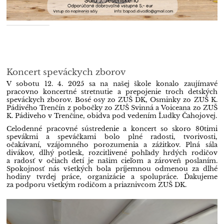
Koncert speváckych zborov
V sobotu 12. 4. 2025 sa na našej škole konalo zaujímavé
pracovno koncertné stretnutie a prepojenie troch detských
speváckych zborov. Bosé osy zo ZUŠ DK, Osminky zo ZUŠ K.
Pádivého Trenčín z pobočky zo ZUŠ Svinná a Voiceana zo ZUŠ
K. Pádiveho v Trenčíne, obidva pod vedením Ľudky Čahojovej.
Celodenné pracovné sústredenie a koncert so skoro 80timi
spevákmi a speváčkami bolo plné radosti, tvorivosti,
očakávaní, vzájomného porozumenia a zážitkov. Plná sála
divákov, dlhý potlesk, rozcitlivené pohľady hrdých rodičov
a radosť v očiach detí je našim cieľom a zároveň poslaním.
Spokojnosť nás všetkých bola príjemnou odmenou za dlhé
hodiny tvrdej práce, organizácie a spolupráce. Ďakujeme
za podporu všetkým rodičom a priaznivcom ZUŠ DK.