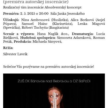
(premiéra autorskej inscenácie)
Realizačný tím inscenácie
Absolventský koncerpt
Premiéra:
2. 5. 2025 o 20:00
Sála Janka Jesenského
Účinkujú:
Nina Ambrusová (Huslistka),
Alica Botková (Anjel
Púpava),
Samuel Hainc (Klarinetista),
Lenka Magová
(Speváčka),
Róbert Tuchyňa (Basgitarista)
Scenár a výprava:
Hana Naglik &co.,
Dramaturgia:
Lucia
Bieliková,
Hudobná spolupráca:
Simoneta Adamková, Roman
Peták,
Produkcia:
Michaela Sányová,
Réžia:
Silvester Lavrík
Srdečne Vás pozývame na premiéru autorskej inscenácie!