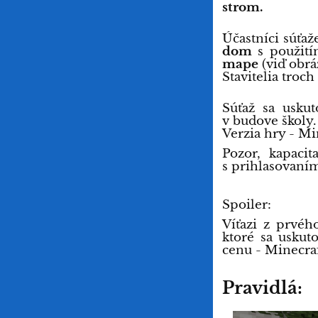
strom.
Účastníci súťa
dom
s použití
mape
(viď obrá
Stavitelia troc
Súťaž sa uskut
v budove školy.
Verzia hry - Mi
Pozor, kapaci
s prihlasovaním
Spoiler:
Víťazi z prvéh
ktoré sa uskut
cenu - Minecraf
Pravidlá: