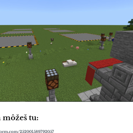
sa môžeš tu:
tform.com/252001589792057