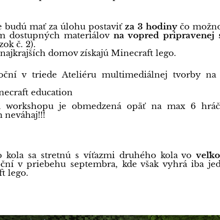
že budú mať za úlohu postaviť
za 3 hodiny
čo možno 
m dostupných materiálov
na vopred pripravenej 
zok č. 2).
h najkrajších domov získajú Minecraft lego.
oční v triede Ateliéru multimediálnej tvorby na
necraft education
ta workshopu je obmedzená opäť na max 6 hráč
 neváhaj!!!
o kola sa stretnú s víťazmi druhého kola vo
veľk
oční v priebehu septembra, kde však vyhrá iba je
t lego.