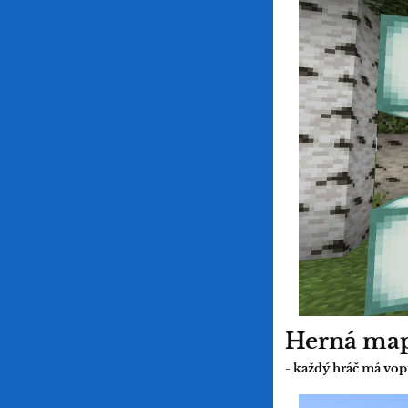
Herná map
- každý hráč má vo