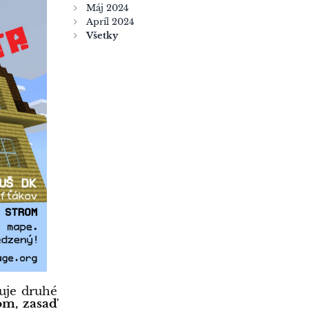
Máj 2024
Apríl 2024
Všetky
uje druhé
om, zasaď