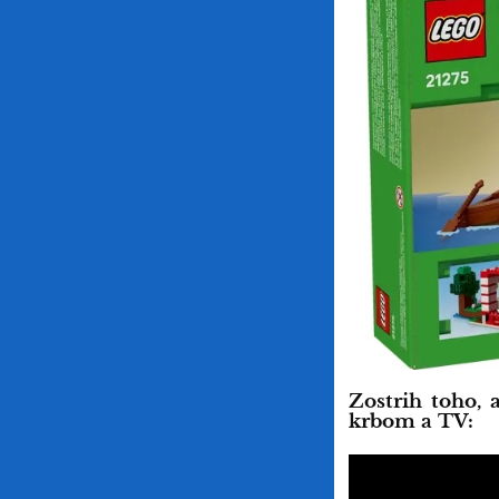
Zostrih toho,
krbom a TV: