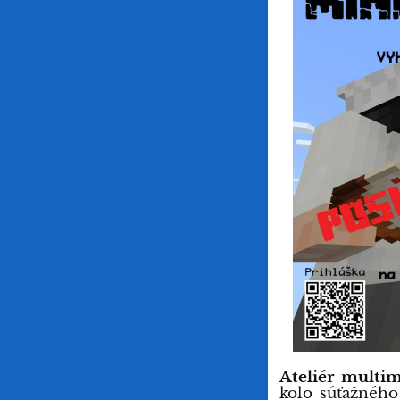
Ateliér multi
kolo súťažnéh