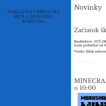
Novinky
Novinky
ZÁKLADNÁ UMELECKÁ
ŠKOLA DEZIDERA
KARDOŠA
Začiatok š
Riaditeľstvo ZUŠ DK
bude prebiehať od 0
Všetky ďalšie inform
MINECRAF
o 10:00