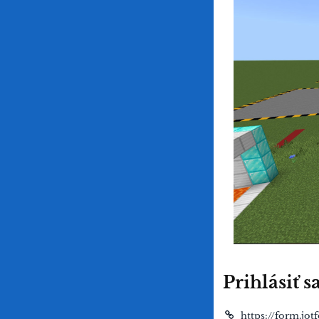
Prihlásiť 
https://form.jo