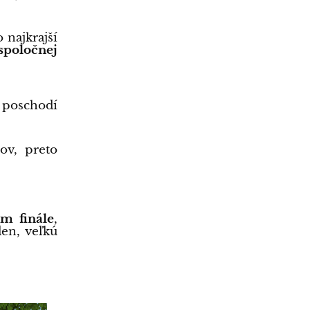
najkrajší
spoločnej
 poschodí
ov, preto
om finále
,
den, veľkú