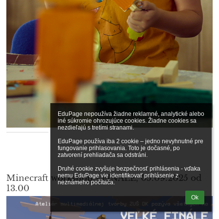
EduPage nepoužíva žiadne reklamné, analytické alebo 
iné súkromie ohrozujúce cookies. Žiadne cookies sa 
nezdieľajú s tretími stranami.

EduPage používa iba 2 cookie – jedno nevyhnutné pre 
fungovanie prihlasovania. Toto je dočasné, po 
zatvorení prehliadača sa odstráni.

Druhé cookie zvyšuje bezpečnosť prihlásenia - vďaka 
nemu EduPage vie identifikovať prihlásenie z 
Minecraft workshop - FINÁLE, 05.09.2025 od
neznámeho počítača.
13.00
Ok