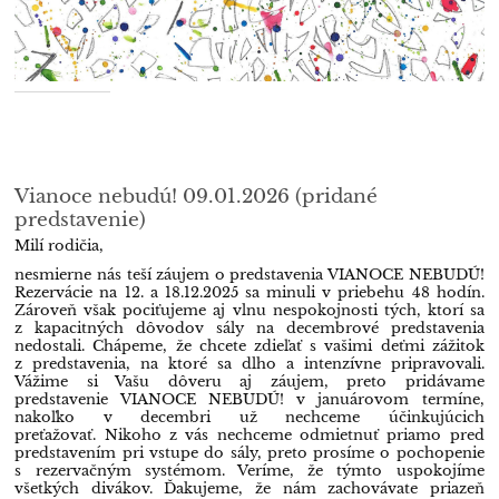
Vianoce nebudú! 09.01.2026 (pridané
predstavenie)
Milí rodičia,
nesmierne nás teší záujem o predstavenia VIANOCE NEBUDÚ!
Rezervácie na 12. a 18.12.2025 sa minuli v priebehu 48 hodín.
Zároveň však pociťujeme aj vlnu nespokojnosti tých, ktorí sa
z kapacitných dôvodov sály na decembrové predstavenia
nedostali. Chápeme, že chcete zdieľať s vašimi deťmi zážitok
z predstavenia, na ktoré sa dlho a intenzívne pripravovali.
Vážime si Vašu dôveru aj záujem, preto pridávame
predstavenie VIANOCE NEBUDÚ! v januárovom termíne,
nakoľko v decembri už nechceme účinkujúcich
preťažovať. Nikoho z vás nechceme odmietnuť priamo pred
predstavením pri vstupe do sály, preto prosíme o pochopenie
s rezervačným systémom. Veríme, že týmto uspokojíme
všetkých divákov. Ďakujeme, že nám zachovávate priazeň