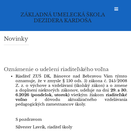
ZÁKLADNÁ UMELECKÁ ŠKOLA
DEZIDERA KARDOŠA
Novinky
Novinky
Oznámenie o udelení riaditeľského voľna
Riaditeľ ZUŠ DK, Bánovce nad Bebravou Vám týmto
oznamuje, že v zmysle § 150 ods. 5) zákona č. 245/2008
Z. z. o výchove a vzdelávaní (školský zákon) a o zmene
a doplnení niektorých zákonov, udeľuje na dni
29. a 30.
6.2026 (pondelok, utorok)
všetkým žiakom
riaditeľské
voľno
z dôvodu aktualizačného vzdelávania
pedagogických zamestnancov školy.
S pozdravom
Silvester Lavrík, riaditeľ školy