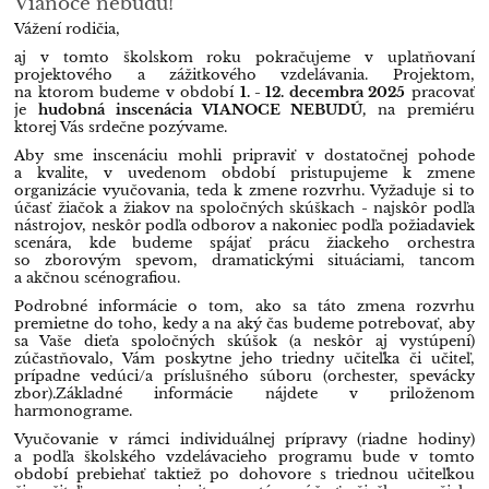
Vianoce nebudú!
Vážení rodičia,
aj v tomto školskom roku pokračujeme v uplatňovaní
projektového a zážitkového vzdelávania. Projektom,
na ktorom budeme v období
1. - 12. decembra 2025
pracovať
je
hudobná inscenácia VIANOCE NEBUDÚ,
na premiéru
ktorej Vás srdečne pozývame.
Aby sme inscenáciu mohli pripraviť v dostatočnej pohode
a kvalite, v uvedenom období pristupujeme k zmene
organizácie vyučovania, teda k zmene rozvrhu. Vyžaduje si to
účasť žiačok a žiakov na spoločných skúškach - najskôr podľa
nástrojov, neskôr podľa odborov a nakoniec podľa požiadaviek
scenára, kde budeme spájať prácu žiackeho orchestra
so zborovým spevom, dramatickými situáciami, tancom
a akčnou scénografiou.
Podrobné informácie o tom, ako sa táto zmena rozvrhu
premietne do toho, kedy a na aký čas budeme potrebovať, aby
sa Vaše dieťa spoločných skúšok (a neskôr aj vystúpení)
zúčastňovalo, Vám poskytne jeho triedny učiteľka či učiteľ,
prípadne vedúci/a príslušného súboru (orchester, spevácky
zbor).
Základné informácie nájdete v priloženom
harmonograme.
Vyučovanie v rámci individuálnej prípravy (riadne hodiny)
a podľa školského vzdelávacieho programu bude v tomto
období prebiehať taktiež po dohovore s triednou učiteľkou