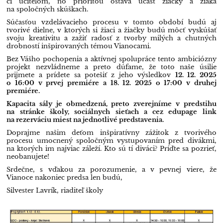
či učiteľom, no prioritou ostáva účasť žiačky a žiaka
na spoločných skúškach.
Súčasťou vzdelávacieho procesu v tomto období budú aj
tvorivé dielne, v ktorých si žiaci a žiačky budú môcť vyskúšať
svoju kreativitu a zažiť radosť z tvorby milých a chutných
drobností inšpirovaných témou Vianocami.
Bez Vášho pochopenia a aktívnej spolupráce tento ambiciózny
projekt nezvládneme a preto dúfame, že toto naše úsilie
prijmete a prídete sa potešiť z jeho výsledkov
12. 12. 2025
o 16:00 v prvej premiére a 18. 12. 2025 o 17:00 v druhej
premiére.
Kapacita sály je obmedzená, preto zverejníme v predstihu
na stránke školy, sociálnych sieťach a cez edupage link
na rezerváciu miest na jednotlivé predstavenia.
Doprajme našim deťom inšpiratívny zážitok z tvorivého
procesu umocnený spoločným vystupovaním pred divákmi,
na ktorých im najviac záleží. Kto sú tí diváci? Príďte sa pozrieť,
neobanujete!
Srdečne, s vďakou za porozumenie, a v pevnej viere, že
Vianoce nakoniec predsa len budú,
Silvester Lavrík
​, riaditeľ školy