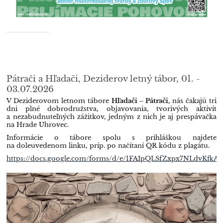
Pátrači a Hľadači, Deziderov letný tábor, 01. -
03.07.2026
V Deziderovom letnom tábore
Hľadači – Pátrači,
nás čakajú tri
dni plné dobrodružstva, objavovania, tvorivých aktivít
a nezabudnuteľných zážitkov, jedným z nich je aj prespávačka
na Hrade Uhrovec.
Informácie o tábore spolu s prihláškou najdete
na doleuvedenom linku, príp. po načítaní QR kódu z plagátu.
https://docs.google.com/forms/d/e/1FAIpQLSfZxpx7NLdvKfk