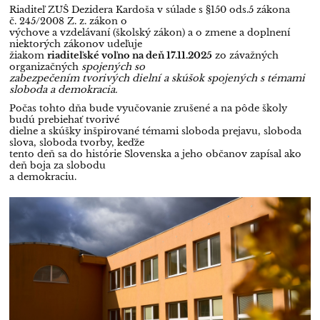
Riaditeľ ZUŠ Dezidera Kardoša v súlade s §150 ods.5 zákona
č. 245/2008 Z. z. zákon o
výchove a vzdelávaní (školský zákon) a o zmene a doplnení
niektorých zákonov udeľuje
žiakom
riaditeľské voľno na deň 17.11.2025
zo závažných
organizačných
spojených so
zabezpečením tvorivých dielní a skúšok spojených s témami
sloboda a demokracia.
Počas tohto dňa bude vyučovanie zrušené a na pôde školy
budú prebiehať tvorivé
dielne a skúšky inšpirované témami sloboda prejavu, sloboda
slova, sloboda tvorby, keďže
tento deň sa do histórie Slovenska a jeho občanov zapísal ako
deň boja za slobodu
a demokraciu.