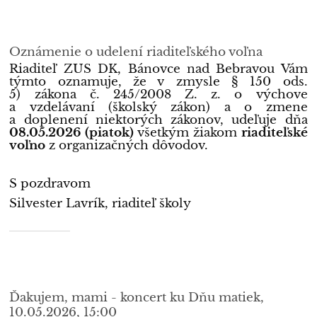
Oznámenie o udelení riaditeľského voľna
Riaditeľ ZUŠ DK, Bánovce nad Bebravou Vám
týmto oznamuje, že v zmysle § 150 ods.
5) zákona č. 245/2008 Z. z. o výchove
a vzdelávaní (školský zákon) a o zmene
a doplenení niektorých zákonov, udeľuje dňa
08.05.2026 (piatok)
všetkým žiakom
riaditeľské
voľno
z organizačných dôvodov.
S pozdravom
Silvester Lavrík, riaditeľ školy
Ďakujem, mami - koncert ku Dňu matiek,
10.05.2026, 15:00