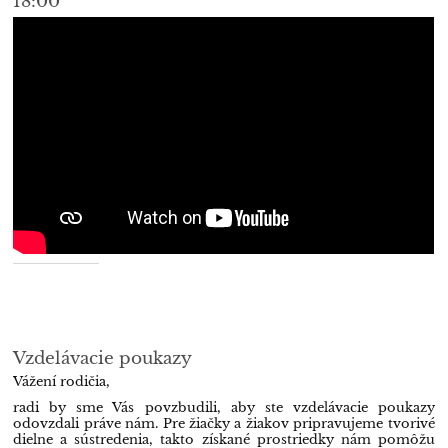
18:00
Vzdelávacie poukazy
Vážení rodičia,
radi by sme Vás povzbudili, aby ste vzdelávacie poukazy
odovzdali práve nám. Pre žiačky a žiakov pripravujeme tvorivé
dielne a sústredenia, takto získané prostriedky nám pomôžu