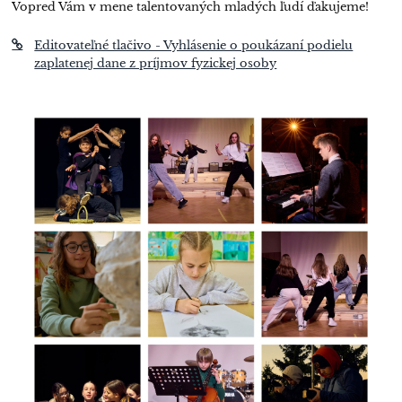
Vopred Vám v mene talentovaných mladých ľudí ďakujeme!
Editovateľné tlačivo - Vyhlásenie o poukázaní podielu
zaplatenej dane z príjmov fyzickej osoby