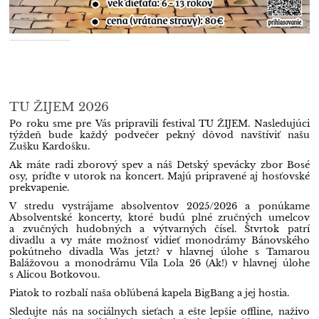
TU ŽIJEM 2026
Po roku sme pre Vás pripravili festival TU ŽIJEM. Nasledujúci
týždeň bude každý podvečer pekný dôvod navštíviť našu
Zušku Kardošku.
Ak máte radi zborový spev a náš Detský spevácky zbor Bosé
osy, príďte v utorok na koncert. Majú pripravené aj hosťovské
prekvapenie.
V stredu vystrájame absolventov 2025/2026 a ponúkame
Absolventské koncerty, ktoré budú plné zručných umelcov
a zvučných hudobných a výtvarných čísel. Štvrtok patrí
divadlu a vy máte možnosť vidieť monodrámy Bánovského
pokútneho divadla Was jetzt? v hlavnej úlohe s Tamarou
Balážovou a monodrámu Vila Lola 26 (Ak!) v hlavnej úlohe
s Alicou Botkovou.
Piatok to rozbalí naša obľúbená kapela BigBang a jej hostia.
Sledujte nás na sociálnych sieťach a ešte lepšie offline, naživo