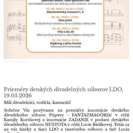
Prieméry detských divadelných súborov LDO,
19.05.2026
Milí divadelníci, rodičia, kamaráti!
Srdečne Vás pozývame na premiéry inscenácie detského
divadelného súboru Púpavy - FANTAZMAGÓRIA! v réžii
Kamily Kurtišovej a inscenácie ZADANIE v podaní detského
divadelného súboru HUSTOTA v réžii Lucie Bielikovej. Tešia sa
na vás žiačky a žiaci LDO a tanečného odboru a tiež Lucia