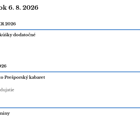
ok 6. 8. 2026
r
R 2026
skúšky dodatočné
026
to Prešporský kabaret
dujatie
dniny