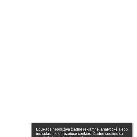
EduPage nepoužíva žiadne reklamné, analytické alebo 
iné súkromie ohrozujúce cookies. Žiadne cookies sa 