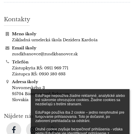
Kontakty
Meno školy
Základná umelecká škola Dezidera Kardoša
Email školy
zusdkbanovce@zusdkbanovce.sk
Telefón
Zástupkyňa RŠ: 0911 969 771
Zástupca RŠ: 0950 580 693
Adresa školy
Novomeského 3
95704 Bánovce nad Bebravou
EduPage nepoužíva žiadne reklamné, analytické alebo 
Slovakia
iné súkromie ohrozujúce cookies. Žiadne cookies sa 
nezdieľajú s tretími stranami.

EduPage používa iba 2 cookie – jedno nevyhnutné pre 
Nájdete nás aj na
fungovanie prihlasovania. Toto je dočasné, po 
zatvorení prehliadača sa odstráni.

Druhé cookie zvyšuje bezpečnosť prihlásenia - vďaka 
nemu EduPage vie identifikovať prihlásenie z 