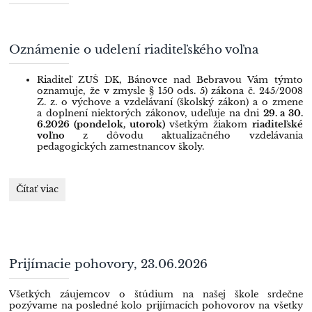
Oznámenie o udelení riaditeľského voľna
Riaditeľ ZUŠ DK, Bánovce nad Bebravou Vám týmto
oznamuje, že v zmysle § 150 ods. 5) zákona č. 245/2008
Z. z. o výchove a vzdelávaní (školský zákon) a o zmene
a doplnení niektorých zákonov, udeľuje na dni
29. a 30.
6.2026 (pondelok, utorok)
všetkým žiakom
riaditeľské
voľno
z dôvodu aktualizačného vzdelávania
pedagogických zamestnancov školy.
Oznámenie
Čítať viac
o
udelení
riaditeľského
voľna:
Prijímacie pohovory, 23.06.2026
Všetkých záujemcov o štúdium na našej škole srdečne
pozývame na posledné kolo prijímacích pohovorov na všetky