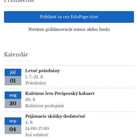
Prihlásenie
Prihlásiť sa cez EduPage účet
Neviem prihlasovacie meno alebo heslo
Kalendár
Letné prázdniny
júl
1. 7.-31. 8.
01
Prázdniny
Kultúrne leto Prešporský kabaret
aug
30. 8.
30
Kultúrne podujatie
Prijímacie skúšky dodatočné
sep
4. 9.
14:00-17:00
04
Iná udalosť