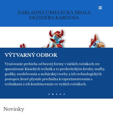
ZÁKLADNÁ UMELECKÁ ŠKOLA
DEZIDERA KARDOŠA
Prihlásenie
VÝTVARNÝ ODBOR
Vyučovanie prebieha od hravej formy v nižších ročníkoch cez
spoznávanie klasických techník a to predovšetkým kresby, maľby,
grafiky, modelovania a sochárskej tvorby a ich technologických
postupov, ktoré plynule prechádza k experimentovaniu s
technikami a ich kombinovaniu vo vyšších ročníkoch.
Novinky