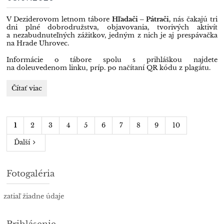
V Deziderovom letnom tábore
Hľadači – Pátrači,
nás čakajú tri
dni plné dobrodružstva, objavovania, tvorivých aktivít
a nezabudnuteľných zážitkov, jedným z nich je aj prespávačka
na Hrade Uhrovec.
Informácie o tábore spolu s prihláškou najdete
na doleuvedenom linku, príp. po načítaní QR kódu z plagátu.
Pátrači
Čítať viac
a
Hľadači,
Deziderov
1
2
3
4
5
6
7
8
9
10
letný
tábor,
Ďalší
01.
-
03.07.2026:
Fotogaléria
zatiaľ žiadne údaje