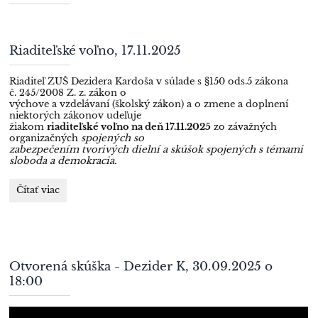
Riaditeľské voľno, 17.11.2025
Riaditeľ ZUŠ Dezidera Kardoša v súlade s §150 ods.5 zákona
č. 245/2008 Z. z. zákon o
výchove a vzdelávaní (školský zákon) a o zmene a doplnení
niektorých zákonov udeľuje
žiakom
riaditeľské voľno na deň 17.11.2025
zo závažných
organizačných
spojených so
zabezpečením tvorivých dielní a skúšok spojených s témami
sloboda a demokracia.
Riaditeľské
Čítať viac
voľno,
17.11.2025:
Otvorená skúška - Dezider K, 30.09.2025 o
18:00