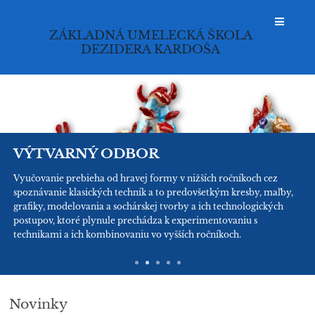
ZÁKLADNÁ UMELECKÁ ŠKOLA
DEZIDERA KARDOŠA
Hlavná
stránka
VÝTVARNÝ ODBOR
Vyučovanie prebieha od hravej formy v nižších ročníkoch cez
spoznávanie klasických techník a to predovšetkým kresby, maľby,
grafiky, modelovania a sochárskej tvorby a ich technologických
postupov, ktoré plynule prechádza k experimentovaniu s
technikami a ich kombinovaniu vo vyšších ročníkoch.
Novinky