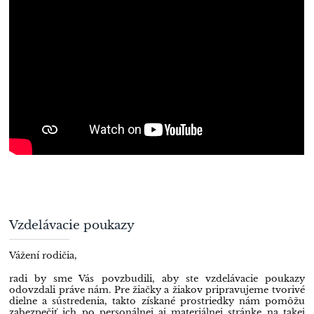
Vzdelávacie poukazy
Vážení rodičia,
radi by sme Vás povzbudili, aby ste vzdelávacie poukazy
odovzdali práve nám. Pre žiačky a žiakov pripravujeme tvorivé
dielne a sústredenia, takto získané prostriedky nám pomôžu
zabezpečiť ich po personálnej aj materiálnej stránke na takej