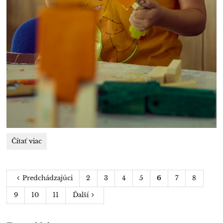
Vzdelávacie
Čítať viac
poukazy:
Predchádzajúci
2
3
4
5
6
7
8
9
10
11
Ďalší