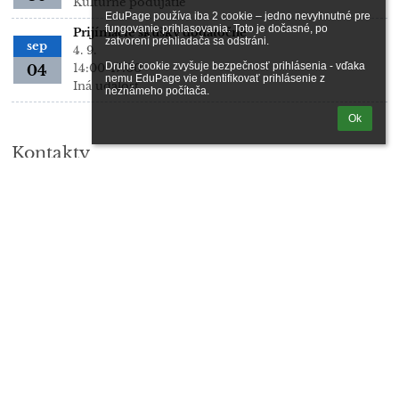
Kultúrne podujatie
EduPage používa iba 2 cookie – jedno nevyhnutné pre 
fungovanie prihlasovania. Toto je dočasné, po 
Prijímacie skúšky dodatočné
zatvorení prehliadača sa odstráni.

sep
4. 9.
Druhé cookie zvyšuje bezpečnosť prihlásenia - vďaka 
14:00-17:00
04
nemu EduPage vie identifikovať prihlásenie z 
Iná udalosť
neznámeho počítača.
Ok
Kontakty
Meno školy
Základná umelecká škola Dezidera Kardoša
Email školy
zusdkbanovce@zusdkbanovce.sk
Telefón
Zástupkyňa RŠ: 0911 969 771
Zástupca RŠ: 0950 580 693
Adresa školy
Novomeského 3
95704 Bánovce nad Bebravou
Slovakia