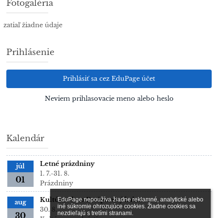
Fotogaléria
zatiaľ žiadne údaje
Prihlásenie
Prihlásiť sa cez EduPage účet
Neviem prihlasovacie meno alebo heslo
Kalendár
Letné prázdniny
júl
1. 7.-31. 8.
01
Prázdniny
Kultúrne leto Prešporský kabaret
EduPage nepoužíva žiadne reklamné, analytické alebo 
aug
iné súkromie ohrozujúce cookies. Žiadne cookies sa 
30. 8.
nezdieľajú s tretími stranami.

30