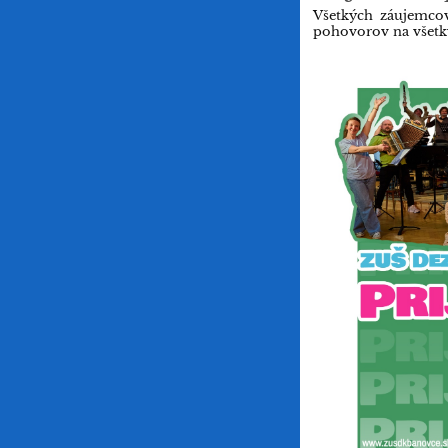
Všetkých záujemco
pohovorov na všetk