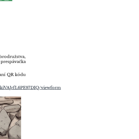
rodružstva,
 prespávačka
taní QR kódu
kiVAJrfL6PE97DIQ/viewform