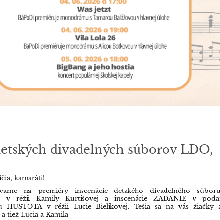
detských divadelných súborov LDO,
ičia, kamaráti!
vame na premiéry inscenácie detského divadelného súbo
v réžii Kamily Kurtišovej a inscenácie ZADANIE v podan
u HUSTOTA v réžii Lucie Bielikovej. Tešia sa na vás žiačky 
a tiež Lucia a Kamila