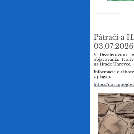
Pátrači a H
03.07.2026
V Deziderovom l
objavovania, tvori
na Hrade Uhrovec.
Informácie o tábore
z plagátu.
https://docs.goog