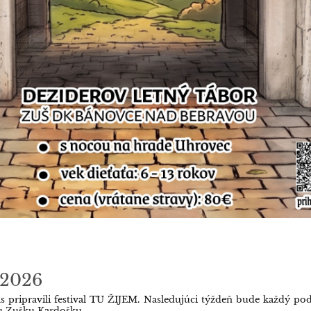
 2026
 pripravili festival TU ŽIJEM. Nasledujúci týždeň bude každý po
šu Zušku Kardošku.