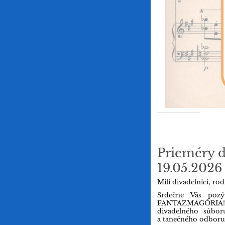
Prieméry 
19.05.2026
Milí divadelníci, rod
Srdečne Vás pozý
FANTAZMAGÓRIA! 
divadelného súbor
a tanečného odboru 