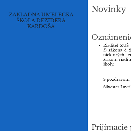
Novinky
Novinky
ZÁKLADNÁ UMELECKÁ
ŠKOLA DEZIDERA
KARDOŠA
Oznámenie 
Riaditeľ ZUŠ
5) zákona č. 
niektorých 
žiakom
riadi
školy.
S pozdravom
Silvester Lavrí
Prijímacie