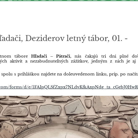
ľadači, Deziderov letný tábor, 01. -
etnom tábore
Hľadači – Pátrači,
nás čakajú tri dni plné dob
vých aktivít a nezabudnuteľných zážitkov, jedným z nich je aj
 spolu s prihláškou najdete na doleuvedenom linku, príp. po načí
le.com/forms/d/e/1FAIpQLSfZxpx7NLdvKfkAxpNdg_ta_cGebJ0HwR