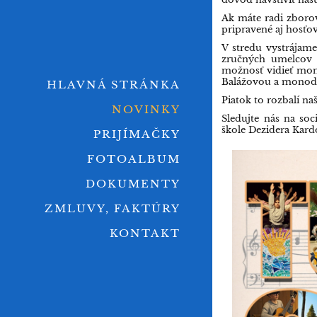
Ak máte radi zborov
pripravené aj hosťo
V stredu vystrájam
zručných umelcov 
možnosť vidieť mon
Balážovou a monodrá
HLAVNÁ STRÁNKA
Piatok to rozbalí na
NOVINKY
Sledujte nás na soc
škole Dezidera Kar
PRIJÍMAČKY
FOTOALBUM
DOKUMENTY
ZMLUVY, FAKTÚRY
KONTAKT