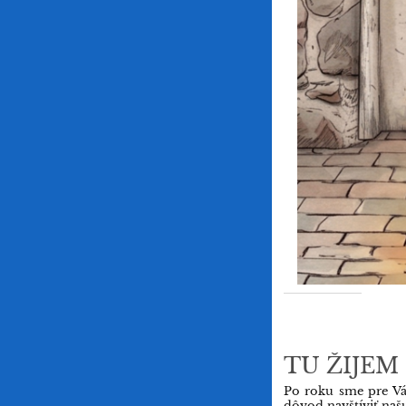
TU ŽIJEM
Po roku sme pre Vás
dôvod navštíviť na