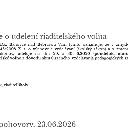
o udelení riaditeľského voľna
 DK, Bánovce nad Bebravou Vám týmto oznamuje, že v zmysle
245/2008 Z. z. o výchove a vzdelávaní (školský zákon) a o zmen
zákonov, udeľuje na dni
29. a 30. 6.2026 (pondelok, utoro
teľské voľno
z dôvodu aktualizačného vzdelávania pedagogických 
k, riaditeľ školy
 pohovory, 23.06.2026