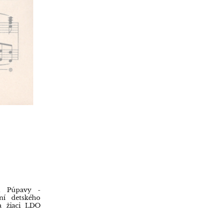
ru Púpavy -
í detského
a žiaci LDO