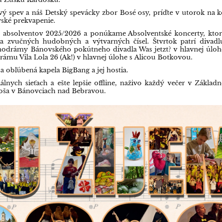
ý spev a náš Detský spevácky zbor Bosé osy, príďte v utorok na k
vské prekvapenie.
e absolventov 2025/2026 a ponúkame Absolventské koncerty, kto
a zvučných hudobných a výtvarných čísel. Štvrtok patrí divad
odrámy Bánovského pokútneho divadla Was jetzt? v hlavnej úlo
mu Vila Lola 26 (Ak!) v hlavnej úlohe s Alicou Botkovou.
ša obľúbená kapela BigBang a jej hostia.
iálnych sieťach a ešte lepšie offline, naživo každý večer v Základ
doša v Bánovciach nad Bebravou.