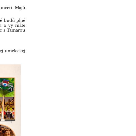
oncert. Majú
ré budú plné
lu a vy máte
he s Tamarou
nej umeleckej