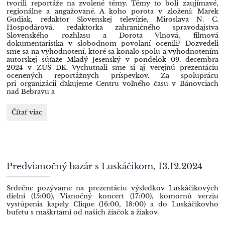
tvorili reportáže na zvolené témy. Témy to boli zaujímavé,
regionálne a angažované. A koho porota v zložení: Marek
Gudiak, redaktor Slovenskej televízie, Miroslava N. C.
Hospodárová, redaktorka zahraničného spravodajstva
Slovenského rozhlasu a Dorota Vlnová, filmová
dokumentaristka v slobodnom povolaní ocenili? Dozvedeli
sme sa na vyhodnotení, ktoré sa konalo spolu a vyhodnotením
autorskej súťaže Mladý Jesenský v pondelok 09. decembra
2024 v ZUŠ DK. Vychutnali sme si aj verejnú prezentáciu
ocenených reportážnych príspevkov. Za spoluprácu
pri organizácii ďakujeme Centru voľného času v Bánovciach
nad Bebravu a
11.
Čítať viac
ročník
súťaže
Mladý
moderátor
a
Predvianočný bazár s Luskáčikom, 13.12.2024
redaktor:
Srdečne pozývame na prezentáciu výsledkov Luskáčikových
dielní (15:00), Vianočný koncert (17:00), komornú verziu
vystúpenia kapely Clique (16:00, 18:00) a do Luskáčikovho
bufetu s maškrtami od našich žiačok a žiakov.