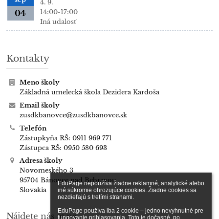
4. 9.
14:00-17:00
04
Iná udalosť
Kontakty
Meno školy
Základná umelecká škola Dezidera Kardoša
Email školy
zusdkbanovce@zusdkbanovce.sk
Telefón
Zástupkyňa RŠ: 0911 969 771
Zástupca RŠ: 0950 580 693
Adresa školy
Novomeského 3
95704 Bánovce nad Bebravou
EduPage nepoužíva žiadne reklamné, analytické alebo 
Slovakia
iné súkromie ohrozujúce cookies. Žiadne cookies sa 
nezdieľajú s tretími stranami.

EduPage používa iba 2 cookie – jedno nevyhnutné pre 
Nájdete nás aj na
fungovanie prihlasovania. Toto je dočasné, po 