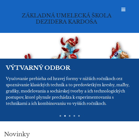
ZÁKLADNÁ UMELECKÁ ŠKOLA
DEZIDERA KARDOŠA
Hlavná
stránka
VÝTVARNÝ ODBOR
Vyučovanie prebieha od hravej formy v nižších ročníkoch cez
spoznávanie klasických techník a to predovšetkým kresby, maľby,
grafiky, modelovania a sochárskej tvorby a ich technologických
postupov, ktoré plynule prechádza k experimentovaniu s
technikami a ich kombinovaniu vo vyšších ročníkoch.
Novinky