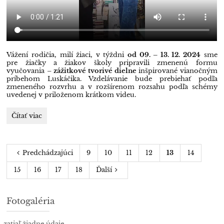
Vážení rodičia, milí žiaci, v týždni
od 09. – 13. 12. 2024
sme
pre žiačky a žiakov školy pripravili zmenenú formu
vyučovania –
zážitkové tvorivé dielne
inšpirované vianočným
príbehom Luskáčika. Vzdelávanie bude prebiehať podľa
zmeneného rozvrhu a v rozšírenom rozsahu podľa schémy
uvedenej v priloženom krátkom videu.
Zážitkové
Čítať viac
tvorivé
dielne,
09.
Predchádzajúci
9
10
11
12
13
14
-
13.12.2024:
15
16
17
18
Ďalší
Fotogaléria
zatiaľ žiadne údaje