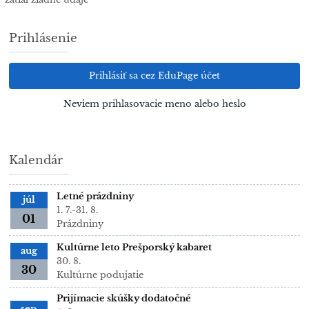
Prihlásenie
Prihlásiť sa cez EduPage účet
Neviem prihlasovacie meno alebo heslo
Kalendár
Letné prázdniny
júl
1. 7.-31. 8.
01
Prázdniny
Kultúrne leto Prešporský kabaret
aug
30. 8.
30
Kultúrne podujatie
Prijímacie skúšky dodatočné
sep