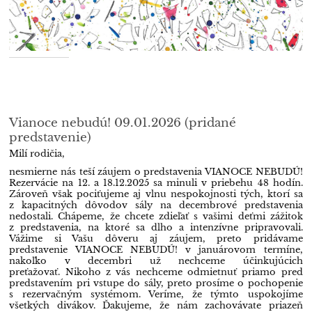
Vianoce nebudú! 09.01.2026 (pridané
predstavenie)
Milí rodičia,
nesmierne nás teší záujem o predstavenia VIANOCE NEBUDÚ!
Rezervácie na 12. a 18.12.2025 sa minuli v priebehu 48 hodín.
Zároveň však pociťujeme aj vlnu nespokojnosti tých, ktorí sa
z kapacitných dôvodov sály na decembrové predstavenia
nedostali. Chápeme, že chcete zdieľať s vašimi deťmi zážitok
z predstavenia, na ktoré sa dlho a intenzívne pripravovali.
Vážime si Vašu dôveru aj záujem, preto pridávame
predstavenie VIANOCE NEBUDÚ! v januárovom termíne,
nakoľko v decembri už nechceme účinkujúcich
preťažovať. Nikoho z vás nechceme odmietnuť priamo pred
predstavením pri vstupe do sály, preto prosíme o pochopenie
s rezervačným systémom. Veríme, že týmto uspokojíme
všetkých divákov. Ďakujeme, že nám zachovávate priazeň