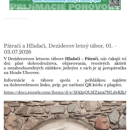
Pátrači a Hľadači, Deziderov letný tábor, 01. -
03.07.2026
V Deziderovom letnom tábore
Hľadači – Pátrači,
nás čakajú tri
dni plné dobrodružstva, objavovania, tvorivých aktivít
a nezabudnuteľných zážitkov, jedným z nich je aj prespávačka
na Hrade Uhrovec.
Informácie o tábore spolu s prihláškou najdete
na doleuvedenom linku, príp. po načítaní QR kódu z plagátu.
https://docs.google.com/forms/d/e/1FAIpQLSfZxpx7NLdvKfk