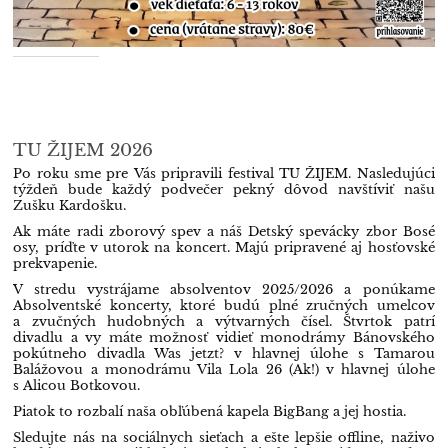
TU ŽIJEM 2026
Po roku sme pre Vás pripravili festival TU ŽIJEM. Nasledujúci
týždeň bude každý podvečer pekný dôvod navštíviť našu
Zušku Kardošku.
Ak máte radi zborový spev a náš Detský spevácky zbor Bosé
osy, príďte v utorok na koncert. Majú pripravené aj hosťovské
prekvapenie.
V stredu vystrájame absolventov 2025/2026 a ponúkame
Absolventské koncerty, ktoré budú plné zručných umelcov
a zvučných hudobných a výtvarných čísel. Štvrtok patrí
divadlu a vy máte možnosť vidieť monodrámy Bánovského
pokútneho divadla Was jetzt? v hlavnej úlohe s Tamarou
Balážovou a monodrámu Vila Lola 26 (Ak!) v hlavnej úlohe
s Alicou Botkovou.
Piatok to rozbalí naša obľúbená kapela BigBang a jej hostia.
Sledujte nás na sociálnych sieťach a ešte lepšie offline, naživo