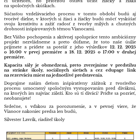
či učiteľom, no prioritou ostáva účasť žiačky a žiaka
na spoločných skúškach.
Súčasťou vzdelávacieho procesu v tomto období budú aj
tvorivé dielne, v ktorých si žiaci a žiačky budú môcť vyskúšať
svoju kreativitu a zažiť radosť z tvorby milých a chutných
drobností inšpirovaných témou Vianocami.
Bez Vášho pochopenia a aktívnej spolupráce tento ambiciózny
projekt nezvládneme a preto dúfame, že toto naše úsilie
prijmete a prídete sa potešiť z jeho výsledkov
12. 12. 2025
o 16:00 v prvej premiére a 18. 12. 2025 o 17:00 v druhej
premiére.
Kapacita sály je obmedzená, preto zverejníme v predstihu
na stránke školy, sociálnych sieťach a cez edupage link
na rezerváciu miest na jednotlivé predstavenia.
Doprajme našim deťom inšpiratívny zážitok z tvorivého
procesu umocnený spoločným vystupovaním pred divákmi,
na ktorých im najviac záleží. Kto sú tí diváci? Príďte sa pozrieť,
neobanujete!
Srdečne, s vďakou za porozumenie, a v pevnej viere, že
Vianoce nakoniec predsa len budú,
Silvester Lavrík
​, riaditeľ školy