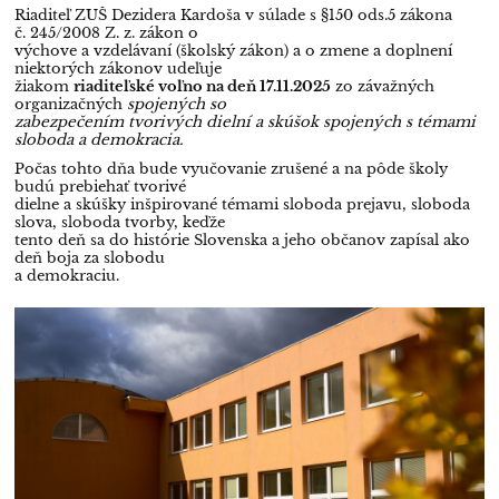
Riaditeľ ZUŠ Dezidera Kardoša v súlade s §150 ods.5 zákona
č. 245/2008 Z. z. zákon o
výchove a vzdelávaní (školský zákon) a o zmene a doplnení
niektorých zákonov udeľuje
žiakom
riaditeľské voľno na deň 17.11.2025
zo závažných
organizačných
spojených so
zabezpečením tvorivých dielní a skúšok spojených s témami
sloboda a demokracia.
Počas tohto dňa bude vyučovanie zrušené a na pôde školy
budú prebiehať tvorivé
dielne a skúšky inšpirované témami sloboda prejavu, sloboda
slova, sloboda tvorby, keďže
tento deň sa do histórie Slovenska a jeho občanov zapísal ako
deň boja za slobodu
a demokraciu.