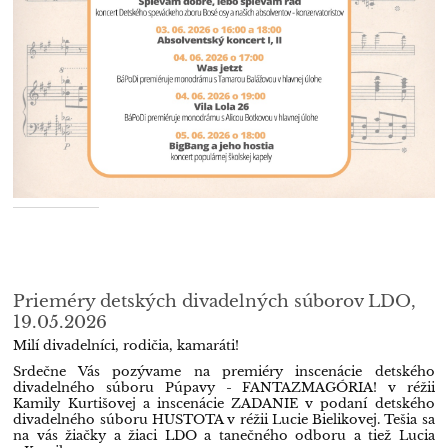
Prieméry detských divadelných súborov LDO,
19.05.2026
Milí divadelníci, rodičia, kamaráti!
Srdečne Vás pozývame na premiéry inscenácie detského
divadelného súboru Púpavy - FANTAZMAGÓRIA! v réžii
Kamily Kurtišovej a inscenácie ZADANIE v podaní detského
divadelného súboru HUSTOTA v réžii Lucie Bielikovej. Tešia sa
na vás žiačky a žiaci LDO a tanečného odboru a tiež Lucia