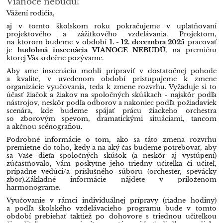
Vianoce nebudú!
Vážení rodičia,
aj v tomto školskom roku pokračujeme v uplatňovaní
projektového a zážitkového vzdelávania. Projektom,
na ktorom budeme v období
1. - 12. decembra 2025
pracovať
je
hudobná inscenácia VIANOCE NEBUDÚ,
na premiéru
ktorej Vás srdečne pozývame.
Aby sme inscenáciu mohli pripraviť v dostatočnej pohode
a kvalite, v uvedenom období pristupujeme k zmene
organizácie vyučovania, teda k zmene rozvrhu. Vyžaduje si to
účasť žiačok a žiakov na spoločných skúškach - najskôr podľa
nástrojov, neskôr podľa odborov a nakoniec podľa požiadaviek
scenára, kde budeme spájať prácu žiackeho orchestra
so zborovým spevom, dramatickými situáciami, tancom
a akčnou scénografiou.
Podrobné informácie o tom, ako sa táto zmena rozvrhu
premietne do toho, kedy a na aký čas budeme potrebovať, aby
sa Vaše dieťa spoločných skúšok (a neskôr aj vystúpení)
zúčastňovalo, Vám poskytne jeho triedny učiteľka či učiteľ,
prípadne vedúci/a príslušného súboru (orchester, spevácky
zbor).
Základné informácie nájdete v priloženom
harmonograme.
Vyučovanie v rámci individuálnej prípravy (riadne hodiny)
a podľa školského vzdelávacieho programu bude v tomto
období prebiehať taktiež po dohovore s triednou učiteľkou