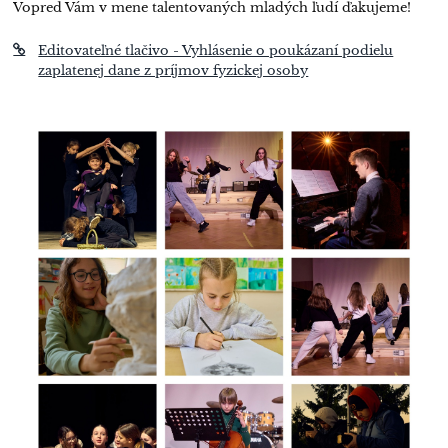
Vopred Vám v mene talentovaných mladých ľudí ďakujeme!
Editovateľné tlačivo - Vyhlásenie o poukázaní podielu
zaplatenej dane z príjmov fyzickej osoby