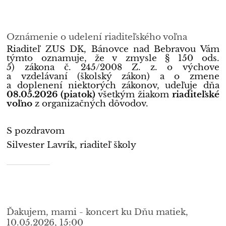
Oznámenie o udelení riaditeľského voľna
Riaditeľ ZUŠ DK, Bánovce nad Bebravou Vám
týmto oznamuje, že v zmysle § 150 ods.
5) zákona č. 245/2008 Z. z. o výchove
a vzdelávaní (školský zákon) a o zmene
a doplenení niektorých zákonov, udeľuje dňa
08.05.2026 (piatok)
všetkým žiakom
riaditeľské
voľno
z organizačných dôvodov.
S pozdravom
Silvester Lavrík, riaditeľ školy
Ďakujem, mami - koncert ku Dňu matiek,
10.05.2026, 15:00