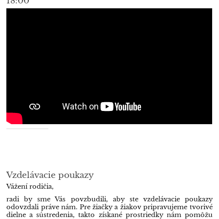
18:00
Vzdelávacie poukazy
Vážení rodičia,
radi by sme Vás povzbudili, aby ste vzdelávacie poukazy
odovzdali práve nám. Pre žiačky a žiakov pripravujeme tvorivé
dielne a sústredenia, takto získané prostriedky nám pomôžu