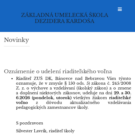
ZÁKLADNÁ UMELECKÁ ŠKOLA
DEZIDERA KARDOŠA
Novinky
Novinky
Oznámenie o udelení riaditeľského voľna
Riaditeľ ZUŠ DK, Bánovce nad Bebravou Vám týmto
oznamuje, že v zmysle § 150 ods. 5) zákona č. 245/2008
Z. z. o výchove a vzdelávaní (školský zákon) a o zmene
a doplnení niektorých zákonov, udeľuje na dni
29. a 30.
6.2026 (pondelok, utorok)
všetkým žiakom
riaditeľské
voľno
z dôvodu aktualizačného vzdelávania
pedagogických zamestnancov školy.
S pozdravom
Silvester Lavrík, riaditeľ školy