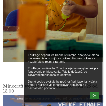
EduPage nepoužíva žiadne reklamné, analytické alebo 
iné súkromie ohrozujúce cookies. Žiadne cookies sa 
nezdieľajú s tretími stranami.

EduPage používa iba 2 cookie – jedno nevyhnutné pre 
fungovanie prihlasovania. Toto je dočasné, po 
zatvorení prehliadača sa odstráni.

Druhé cookie zvyšuje bezpečnosť prihlásenia - vďaka 
nemu EduPage vie identifikovať prihlásenie z 
Minecraft workshop - FINÁLE, 05.09.2025 od
neznámeho počítača.
13.00
Ok