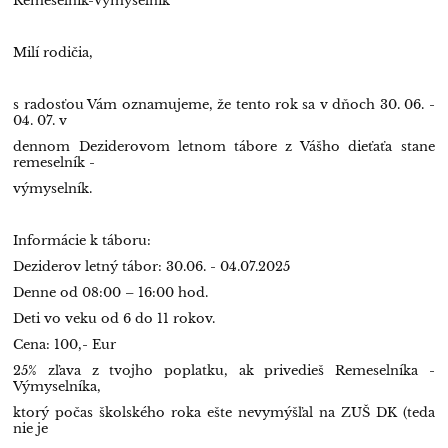
Remeselník-Výmyselník
Milí rodičia,
s radosťou Vám oznamujeme, že tento rok sa v dňoch 30. 06. -
04. 07. v
dennom Deziderovom letnom tábore z Vášho dieťaťa stane
remeselník -
výmyselník.
Informácie k táboru:
Deziderov letný tábor: 30.06. - 04.07.2025
Denne od 08:00 – 16:00 hod.
Deti vo veku od 6 do 11 rokov.
Cena: 100,- Eur
25% zľava z tvojho poplatku, ak privedieš Remeselníka -
Výmyselníka,
ktorý počas školského roka ešte nevymýšľal na ZUŠ DK (teda
nie je