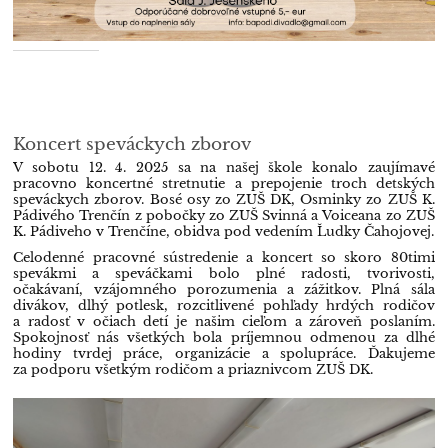
Koncert speváckych zborov
V sobotu 12. 4. 2025 sa na našej škole konalo zaujímavé
pracovno koncertné stretnutie a prepojenie troch detských
speváckych zborov. Bosé osy zo ZUŠ DK, Osminky zo ZUŠ K.
Pádivého Trenčín z pobočky zo ZUŠ Svinná a Voiceana zo ZUŠ
K. Pádiveho v Trenčíne, obidva pod vedením Ľudky Čahojovej.
Celodenné pracovné sústredenie a koncert so skoro 80timi
spevákmi a speváčkami bolo plné radosti, tvorivosti,
očakávaní, vzájomného porozumenia a zážitkov. Plná sála
divákov, dlhý potlesk, rozcitlivené pohľady hrdých rodičov
a radosť v očiach detí je našim cieľom a zároveň poslaním.
Spokojnosť nás všetkých bola príjemnou odmenou za dlhé
hodiny tvrdej práce, organizácie a spolupráce. Ďakujeme
za podporu všetkým rodičom a priaznivcom ZUŠ DK.