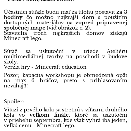
Účastníci súťaže budú mať za úlohu postaviť
za 3
hodiny
čo možno najkrajší
dom
s použitím
dostupných materiálov
na vopred pripravenej
spoločnej mape
(viď obrázok č. 2).
Stavitelia troch najkrajších domov získajú
Minecraft lego.
Súťaž sa uskutoční v triede Ateliéru
multimediálnej tvorby na poschodí v budove
školy.
Verzia hry - Minecraft education
Pozor, kapacita workshopu je obmedzená opäť
na max 6 hráčov, preto s prihlasovaním
neváhaj!!!
Spoiler:
Víťazi z prvého kola sa stretnú s víťazmi druhého
kola vo
veľkom finále
, ktoré sa uskutoční
v priebehu septembra, kde však vyhrá iba jeden,
veľkú cenu - Minecraft lego.