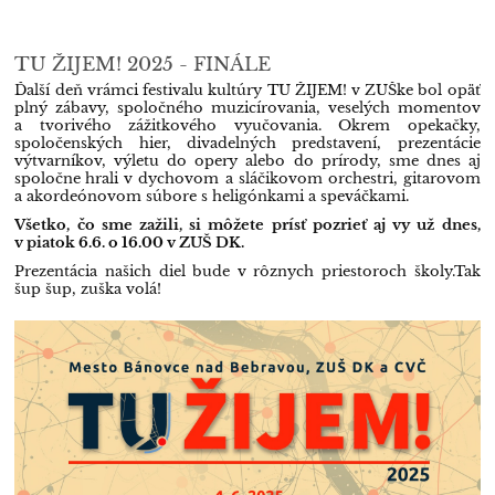
TU ŽIJEM! 2025 - FINÁLE
Ďalší deň vrámci festivalu kultúry TU ŽIJEM! v ZUŠke bol opäť
plný zábavy, spoločného muzicírovania, veselých momentov
a tvorivého zážitkového vyučovania. Okrem opekačky,
spoločenských hier, divadelných predstavení, prezentácie
výtvarníkov, výletu do opery alebo do prírody, sme dnes aj
spoločne
hrali v dychovom a sláčikovom orchestri, gitarovom
a akordeónovom súbore s heligónkami a speváčkami.
Všetko, čo sme zažili, si môžete prísť pozrieť aj vy už dnes,
v piatok 6.6. o 16.00 v ZUŠ DK.
Prezentácia našich diel bude v rôznych priestoroch školy.Tak
šup šup, zuška volá!