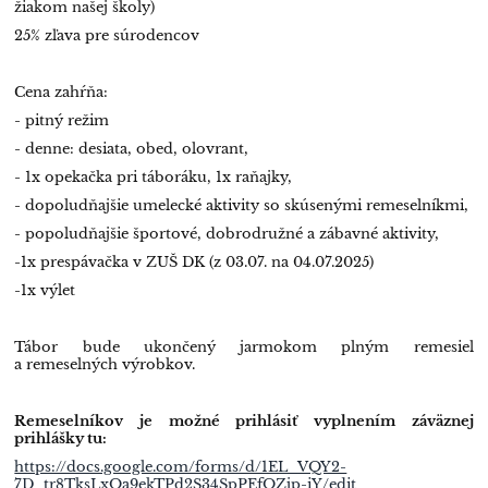
žiakom našej školy)
25% zľava pre súrodencov
Cena zahŕňa:
- pitný režim
- denne: desiata, obed, olovrant,
- 1x opekačka pri táboráku, 1x raňajky,
- dopoludňajšie umelecké aktivity so skúsenými remeselníkmi,
- popoludňajšie športové, dobrodružné a zábavné aktivity,
-1x prespávačka v ZUŠ DK (z 03.07. na 04.07.2025)
-1x výlet
Tábor bude ukončený jarmokom plným remesiel
a remeselných výrobkov.
Remeselníkov je možné prihlásiť vyplnením záväznej
prihlášky tu:
https://docs.google.com/forms/d/1EL_VQY2-
7D_tr8TksLxOa9ekTPd2S34SpPEfOZjp-iY/edit