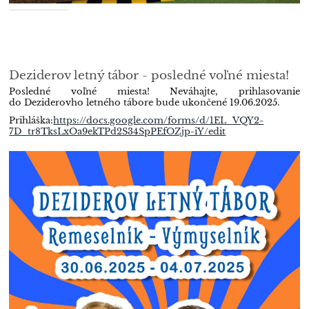
Deziderov letný tábor - posledné voľné miesta!
Posledné voľné miesta!
Neváhajte, prihlasovanie
do Deziderovho letného tábore bude ukončené 19.06.2025.
Prihláška:
https://docs.google.com/forms/d/1EL_VQY2-
7D_tr8TksLxOa9ekTPd2S34SpPEfOZjp-iY/edit