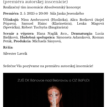
(premiéra autorskej inscenácie)
Realizačný tím inscenácie
Absolventský koncerpt
Premiéra:
2. 5. 2025 o 20:00
Sála Janka Jesenského
Účinkujú:
Nina Ambrusová (Huslistka),
Alica Botková (Anjel
Púpava),
Samuel Hainc (Klarinetista),
Lenka Magová
(Speváčka),
Róbert Tuchyňa (Basgitarista)
Scenár a výprava:
Hana Naglik &co.,
Dramaturgia:
Lucia
Bieliková,
Hudobná spolupráca:
Simoneta Adamková, Roman
Peták,
Produkcia:
Michaela Sányová,
Réžia:
Silvester Lavrík
Srdečne Vás pozývame na premiéru autorskej inscenácie!