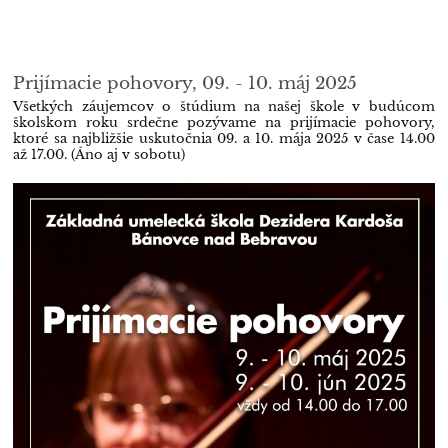
Prijímacie pohovory, 09. - 10. máj 2025
Všetkých záujemcov o štúdium na našej škole v budúcom
školskom roku srdečne pozývame na prijímacie pohovory,
ktoré sa najbližšie uskutočnia 09. a 10. mája 2025 v čase
14.00
až 17.00. (Áno aj v sobotu)