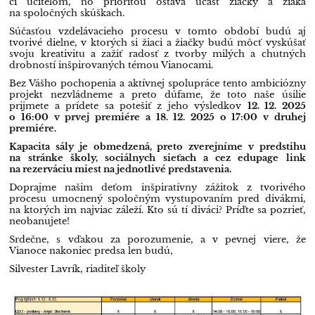
či učiteľom, no prioritou ostáva účasť žiačky a žiaka
na spoločných skúškach.
Súčasťou vzdelávacieho procesu v tomto období budú aj
tvorivé dielne, v ktorých si žiaci a žiačky budú môcť vyskúšať
svoju kreativitu a zažiť radosť z tvorby milých a chutných
drobností inšpirovaných témou Vianocami.
Bez Vášho pochopenia a aktívnej spolupráce tento ambiciózny
projekt nezvládneme a preto dúfame, že toto naše úsilie
prijmete a prídete sa potešiť z jeho výsledkov
12. 12. 2025
o 16:00 v prvej premiére a 18. 12. 2025 o 17:00 v druhej
premiére.
Kapacita sály je obmedzená, preto zverejníme v predstihu
na stránke školy, sociálnych sieťach a cez edupage link
na rezerváciu miest na jednotlivé predstavenia.
Doprajme našim deťom inšpiratívny zážitok z tvorivého
procesu umocnený spoločným vystupovaním pred divákmi,
na ktorých im najviac záleží. Kto sú tí diváci? Príďte sa pozrieť,
neobanujete!
Srdečne, s vďakou za porozumenie, a v pevnej viere, že
Vianoce nakoniec predsa len budú,
Silvester Lavrík
​, riaditeľ školy