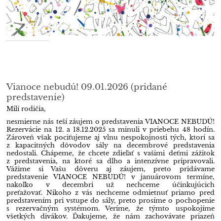
Vianoce nebudú! 09.01.2026 (pridané
predstavenie)
Milí rodičia,
nesmierne nás teší záujem o predstavenia VIANOCE NEBUDÚ!
Rezervácie na 12. a 18.12.2025 sa minuli v priebehu 48 hodín.
Zároveň však pociťujeme aj vlnu nespokojnosti tých, ktorí sa
z kapacitných dôvodov sály na decembrové predstavenia
nedostali. Chápeme, že chcete zdieľať s vašimi deťmi zážitok
z predstavenia, na ktoré sa dlho a intenzívne pripravovali.
Vážime si Vašu dôveru aj záujem, preto pridávame
predstavenie VIANOCE NEBUDÚ! v januárovom termíne,
nakoľko v decembri už nechceme účinkujúcich
preťažovať. Nikoho z vás nechceme odmietnuť priamo pred
predstavením pri vstupe do sály, preto prosíme o pochopenie
s rezervačným systémom. Veríme, že týmto uspokojíme
všetkých divákov. Ďakujeme, že nám zachovávate priazeň