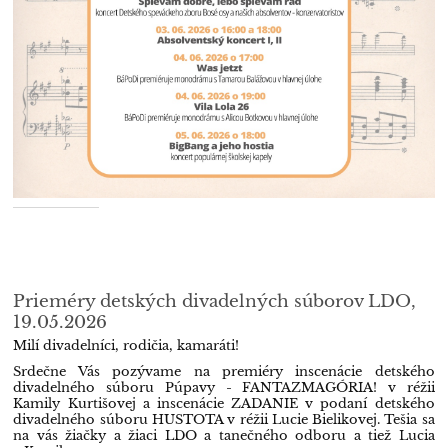
Prieméry detských divadelných súborov LDO,
19.05.2026
Milí divadelníci, rodičia, kamaráti!
Srdečne Vás pozývame na premiéry inscenácie detského
divadelného súboru Púpavy - FANTAZMAGÓRIA! v réžii
Kamily Kurtišovej a inscenácie ZADANIE v podaní detského
divadelného súboru HUSTOTA v réžii Lucie Bielikovej. Tešia sa
na vás žiačky a žiaci LDO a tanečného odboru a tiež Lucia