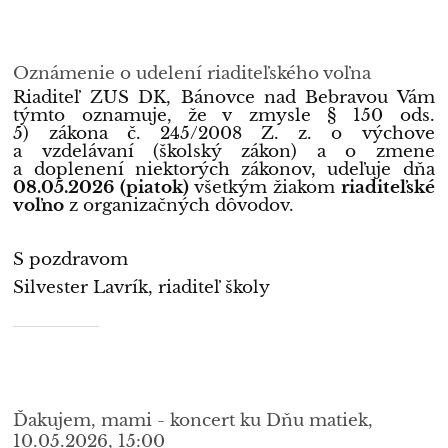
Oznámenie o udelení riaditeľského voľna
Riaditeľ ZUŠ DK, Bánovce nad Bebravou Vám
týmto oznamuje, že v zmysle § 150 ods.
5) zákona č. 245/2008 Z. z. o výchove
a vzdelávaní (školský zákon) a o zmene
a doplenení niektorých zákonov, udeľuje dňa
08.05.2026 (piatok)
všetkým žiakom
riaditeľské
voľno
z organizačných dôvodov.
S pozdravom
Silvester Lavrík, riaditeľ školy
Ďakujem, mami - koncert ku Dňu matiek,
10.05.2026, 15:00