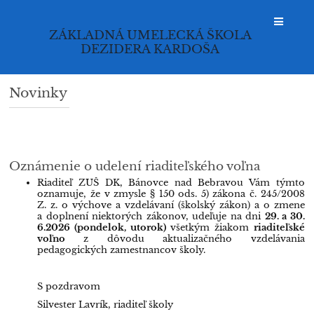
ZÁKLADNÁ UMELECKÁ ŠKOLA
DEZIDERA KARDOŠA
Novinky
Novinky
Oznámenie o udelení riaditeľského voľna
Riaditeľ ZUŠ DK, Bánovce nad Bebravou Vám týmto
oznamuje, že v zmysle § 150 ods. 5) zákona č. 245/2008
Z. z. o výchove a vzdelávaní (školský zákon) a o zmene
a doplnení niektorých zákonov, udeľuje na dni
29. a 30.
6.2026 (pondelok, utorok)
všetkým žiakom
riaditeľské
voľno
z dôvodu aktualizačného vzdelávania
pedagogických zamestnancov školy.
S pozdravom
Silvester Lavrík, riaditeľ školy