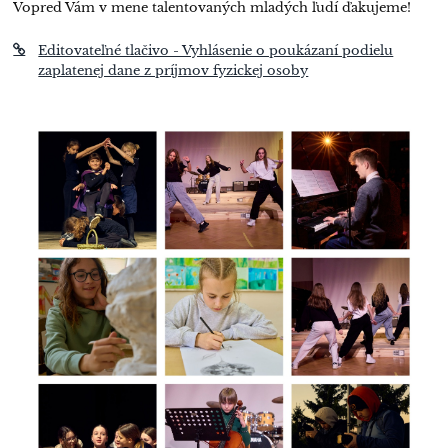
Vopred Vám v mene talentovaných mladých ľudí ďakujeme!
Editovateľné tlačivo - Vyhlásenie o poukázaní podielu
zaplatenej dane z príjmov fyzickej osoby