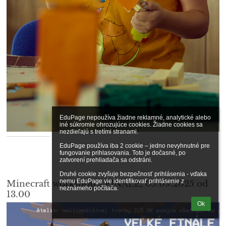
EduPage nepoužíva žiadne reklamné, analytické alebo 
iné súkromie ohrozujúce cookies. Žiadne cookies sa 
nezdieľajú s tretími stranami.

EduPage používa iba 2 cookie – jedno nevyhnutné pre 
fungovanie prihlasovania. Toto je dočasné, po 
zatvorení prehliadača sa odstráni.

Druhé cookie zvyšuje bezpečnosť prihlásenia - vďaka 
nemu EduPage vie identifikovať prihlásenie z 
Minecraft workshop - FINÁLE, 05.09.2025 od
neznámeho počítača.
13.00
Ok