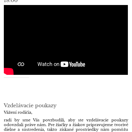
18:00
Vzdelávacie poukazy
Vážení rodičia,
radi by sme Vás povzbudili, aby ste vzdelávacie poukazy
odovzdali práve nám. Pre žiačky a žiakov pripravujeme tvorivé
dielne a sústredenia, takto získané prostriedky nám pomôžu