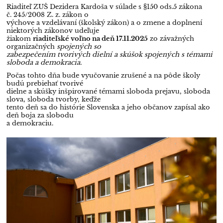
Riaditeľ ZUŠ Dezidera Kardoša v súlade s §150 ods.5 zákona
č. 245/2008 Z. z. zákon o
výchove a vzdelávaní (školský zákon) a o zmene a doplnení
niektorých zákonov udeľuje
žiakom
riaditeľské voľno na deň 17.11.2025
zo závažných
organizačných
spojených so
zabezpečením tvorivých dielní a skúšok spojených s témami
sloboda a demokracia.
Počas tohto dňa bude vyučovanie zrušené a na pôde školy
budú prebiehať tvorivé
dielne a skúšky inšpirované témami sloboda prejavu, sloboda
slova, sloboda tvorby, keďže
tento deň sa do histórie Slovenska a jeho občanov zapísal ako
deň boja za slobodu
a demokraciu.