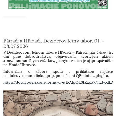
Pátrači a Hľadači, Deziderov letný tábor, 01. -
03.07.2026
V Deziderovom letnom tábore
Hľadači – Pátrači,
nás čakajú tri
dni plné dobrodružstva, objavovania, tvorivých aktivít
a nezabudnuteľných zážitkov, jedným z nich je aj prespávačka
na Hrade Uhrovec.
Informácie o tábore spolu s prihláškou najdete
na doleuvedenom linku, príp. po načítaní QR kódu z plagátu.
https://docs.google.com/forms/d/e/1FAIpQLSfZxpx7NLdvKfk