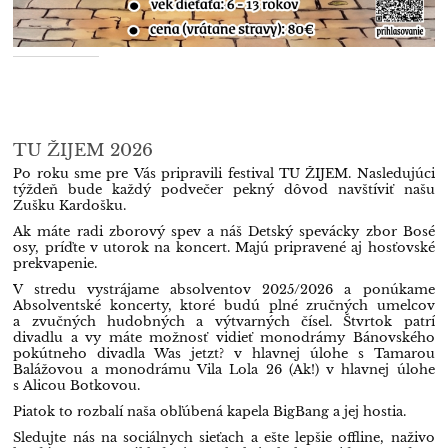
TU ŽIJEM 2026
Po roku sme pre Vás pripravili festival TU ŽIJEM. Nasledujúci
týždeň bude každý podvečer pekný dôvod navštíviť našu
Zušku Kardošku.
Ak máte radi zborový spev a náš Detský spevácky zbor Bosé
osy, príďte v utorok na koncert. Majú pripravené aj hosťovské
prekvapenie.
V stredu vystrájame absolventov 2025/2026 a ponúkame
Absolventské koncerty, ktoré budú plné zručných umelcov
a zvučných hudobných a výtvarných čísel. Štvrtok patrí
divadlu a vy máte možnosť vidieť monodrámy Bánovského
pokútneho divadla Was jetzt? v hlavnej úlohe s Tamarou
Balážovou a monodrámu Vila Lola 26 (Ak!) v hlavnej úlohe
s Alicou Botkovou.
Piatok to rozbalí naša obľúbená kapela BigBang a jej hostia.
Sledujte nás na sociálnych sieťach a ešte lepšie offline, naživo