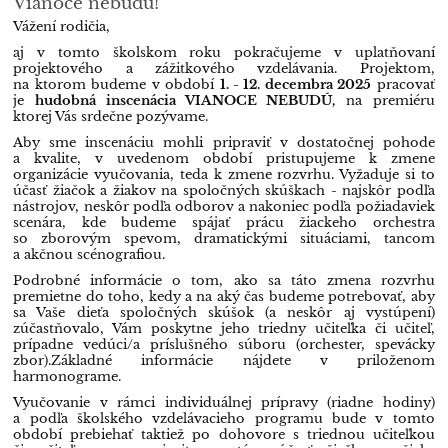
Vianoce nebudú!
Vážení rodičia,
aj v tomto školskom roku pokračujeme v uplatňovaní
projektového a zážitkového vzdelávania. Projektom,
na ktorom budeme v období
1. - 12. decembra 2025
pracovať
je
hudobná inscenácia VIANOCE NEBUDÚ,
na premiéru
ktorej Vás srdečne pozývame.
Aby sme inscenáciu mohli pripraviť v dostatočnej pohode
a kvalite, v uvedenom období pristupujeme k zmene
organizácie vyučovania, teda k zmene rozvrhu. Vyžaduje si to
účasť žiačok a žiakov na spoločných skúškach - najskôr podľa
nástrojov, neskôr podľa odborov a nakoniec podľa požiadaviek
scenára, kde budeme spájať prácu žiackeho orchestra
so zborovým spevom, dramatickými situáciami, tancom
a akčnou scénografiou.
Podrobné informácie o tom, ako sa táto zmena rozvrhu
premietne do toho, kedy a na aký čas budeme potrebovať, aby
sa Vaše dieťa spoločných skúšok (a neskôr aj vystúpení)
zúčastňovalo, Vám poskytne jeho triedny učiteľka či učiteľ,
prípadne vedúci/a príslušného súboru (orchester, spevácky
zbor).
Základné informácie nájdete v priloženom
harmonograme.
Vyučovanie v rámci individuálnej prípravy (riadne hodiny)
a podľa školského vzdelávacieho programu bude v tomto
období prebiehať taktiež po dohovore s triednou učiteľkou